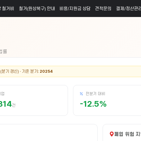
 철거비
철거(원상복구) 안내
비용/지원금 상담
견적문의
결제/정산관
폐업률
분기 갱신) · 기준 분기:
20254
개업
전분기 대비
314
-12.5%
건
폐업 위험 지역