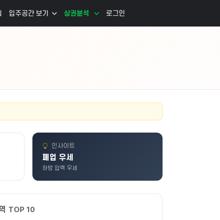
리
입주공간 보기
상권분석
로그인
인사이트
폐업 우세
하방 압력 우세
 TOP 10