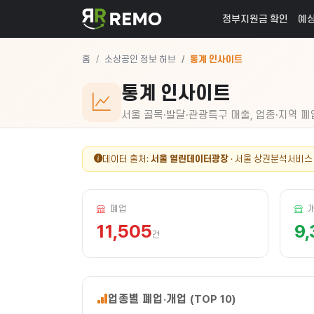
정부지원금 확인
예상
홈
소상공인 정보 허브
통계 인사이트
통계 인사이트
서울 골목·발달·관광특구 매출, 업종·지역 
데이터 출처:
서울 열린데이터광장
· 서울 상권분석서비스 (
폐업
11,505
9,
건
업종별 폐업·개업 (TOP 10)