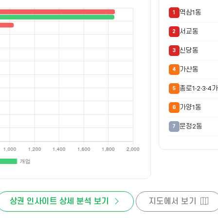
역삼1동
1
서교동
2
신당동
3
가산동
4
종로1·2·3·4
5
가양1동
6
문정2동
7
영등포동
8
서초3동
9
구로3동
10
상권 인사이트 상세 분석 보기
지도에서 보기