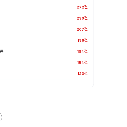
272건
239건
207건
196건
가동
184건
154건
123건
123건
120건
113건