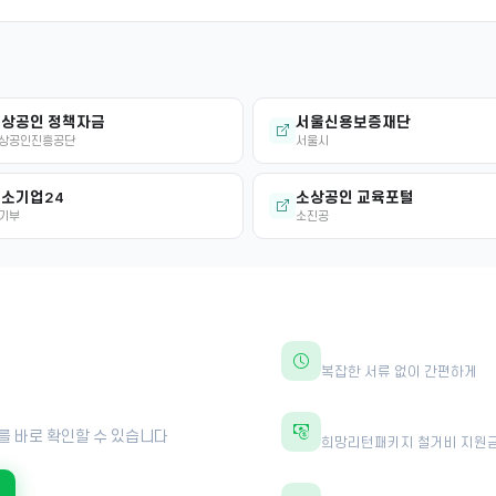
상공인 정책자금
서울신용보증재단
상공인진흥공단
서울시
소기업24
소상공인 교육포털
기부
소진공
30초면 충분합니다
복잡한 서류 없이 간편하게
?
최대 600만원 지원
를 바로 확인할 수 있습니다
희망리턴패키지 철거비 지원
전문가 1:1 상담