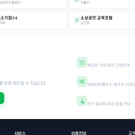
상공인진흥공단
서울시
소기업24
소상공인 교육포털
기부
소진공
30초면 충분합니다
복잡한 서류 없이 간편하게
?
최대 600만원 지원
를 바로 확인할 수 있습니다
희망리턴패키지 철거비 지원
전문가 1:1 상담
진단 결과에 따라 맞춤 안내
서비스
이용안내
고