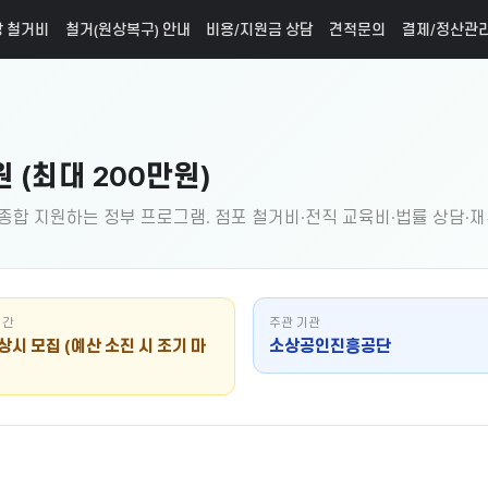
 철거비
철거(원상복구) 안내
비용/지원금 상담
견적문의
결제/정산관
(최대 200만원)
합 지원하는 정부 프로그램. 점포 철거비·전직 교육비·법률 상담·재취
기간
주관 기관
상시 모집 (예산 소진 시 조기 마
소상공인진흥공단