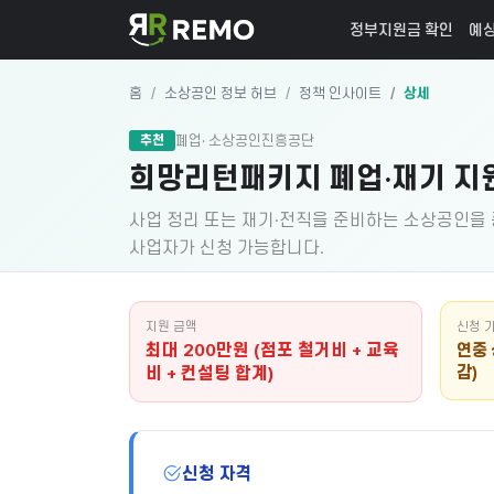
정부지원금 확인
예상
홈
소상공인 정보 허브
정책 인사이트
상세
폐업
· 소상공인진흥공단
추천
희망리턴패키지 폐업·재기 지원 
사업 정리 또는 재기·전직을 준비하는 소상공인을 종
사업자가 신청 가능합니다.
지원 금액
신청 
최대 200만원 (점포 철거비 + 교육
연중 
감)
비 + 컨설팅 합계)
신청 자격