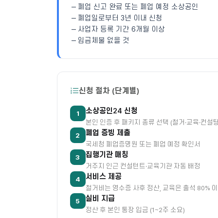
‒ 폐업 신고 완료 또는 폐업 예정 소상공인

‒ 폐업일로부터 3년 이내 신청

‒ 사업자 등록 기간 6개월 이상

‒ 임금체불 없을 것
신청 절차 (단계별)
소상공인24 신청
1
본인 인증 후 패키지 종류 선택 (철거·교육·컨설팅
폐업 증빙 제출
2
국세청 폐업증명원 또는 폐업 예정 확인서
집행기관 매칭
3
거주지 인근 컨설턴트·교육기관 자동 배정
서비스 제공
4
철거비는 영수증 사후 정산, 교육은 출석 80% 
실비 지급
5
정산 후 본인 통장 입금 (1~2주 소요)