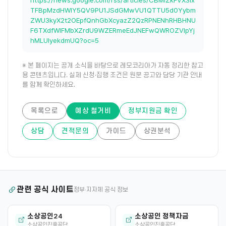
https://news.google.com/rss/articles/CBMiZkFVX3lx
TFBpMzdHWlY5QV9PU1JSdGMwVU1QTTU5d0Yybm
ZWU3kyX2t2OEpfQnhGbXcyazZ2QzRPNENhRHBHNU
F6TXdfWlFMbXZrdU9WZERmeEdJNEFwQWROZVlpYj
hMLUlyekdmUQ?oc=5
※ 본 페이지는 공개 소식을 바탕으로 레모코리아가 자동 정리한 참고
용 콘텐츠입니다. 실제 신청·집행 조건은 원문 공고와 담당 기관 안내
를 함께 확인하세요.
목록으로
예상 철거비
정부지원금 확인
상담
견적문의
가이드
상권분석
관련 공식 사이트
정부·지자체 공식 정보
소상공인24
소상공인 정책자금
소상공인진흥공단
소상공인진흥공단