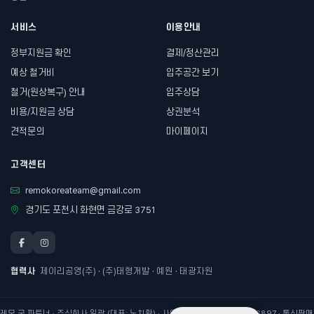
서비스
이용안내
정부지원금 확인
결제/정산관리
예상 철거비
입주공간 보기
철거(원상복구) 안내
입주상담
비용/지원금 상담
상권분석
견적문의
마이페이지
고객센터
remokoreateam@gmail.com
경기도 포천시 화현면 금강로 3751
협력사
제이리공영(주) · (주)태형개발 · 예원 · 태광자원
레모 굿 파트너 · 주식회사 일광 (대표: 노치환) · 사업자등록번호 214-86-56897 · 통신판매