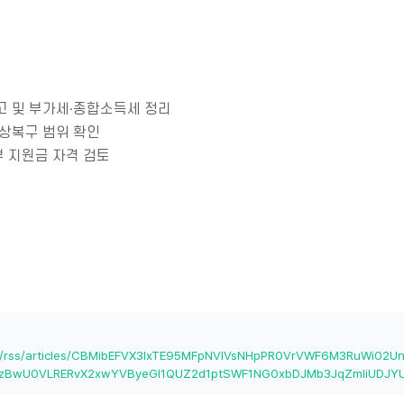
고 및 부가세·종합소득세 정리
원상복구 범위 확인
 지원금 자격 검토
om/rss/articles/CBMibEFVX3lxTE95MFpNVlVsNHpPR0VrVWF6M3RuWi02U
zBwU0VLRERvX2xwYVByeGI1QUZ2d1ptSWF1NG0xbDJMb3JqZmliUDJYU