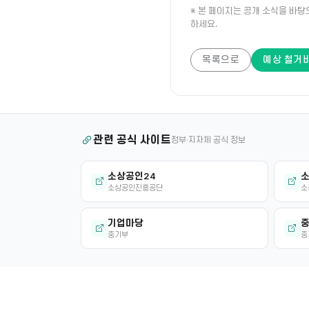
※ 본 페이지는 공개 소식을 바탕
하세요.
목록으로
예상 철거
관련 공식 사이트
정부·지자체 공식 정보
소상공인24
소
소상공인진흥공단
소
기업마당
중
중기부
중