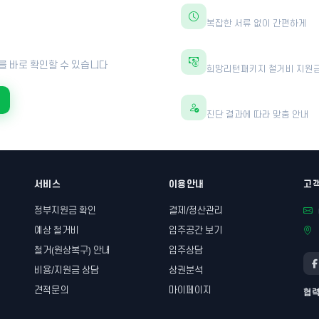
30초면 충분합니다
복잡한 서류 없이 간편하게
?
최대 600만원 지원
를 바로 확인할 수 있습니다
희망리턴패키지 철거비 지원
전문가 1:1 상담
진단 결과에 따라 맞춤 안내
서비스
이용안내
고
정부지원금 확인
결제/정산관리
예상 철거비
입주공간 보기
철거(원상복구) 안내
입주상담
비용/지원금 상담
상권분석
견적문의
마이페이지
협