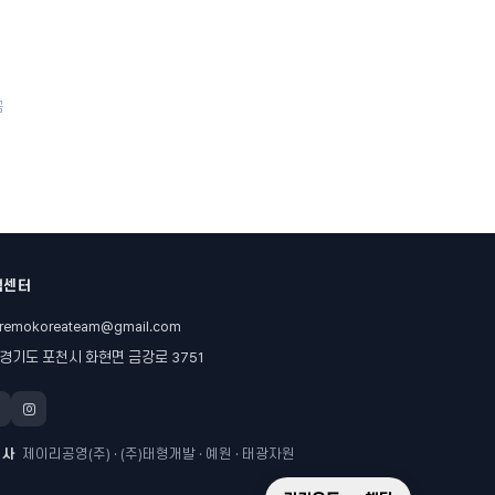
금
객센터
remokoreateam@gmail.com
경기도 포천시 화현면 금강로 3751
력사
제이리공영(주) · (주)태형개발 · 예원 · 태광자원