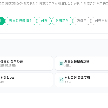
으로 레모코리아가 자동 정리한 참고용 콘텐츠입니다. 실제 신청·집행 조건은 원문 공고
비
정부지원금 확인
상담
견적문의
가이드
상권분석
상공인 정책자금
서울신용보증재단
상공인진흥공단
서울시
소기업24
소상공인 교육포털
기부
소진공