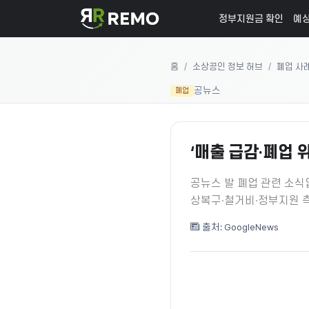
정부지원금 확인
예상
홈
소상공인 정보 허브
폐업 사
공뉴스
폐업
‘매출 급감·폐업 
공뉴스 발 폐업 관련 소식
상복구·철거비·정부지원 
출처: GoogleNews