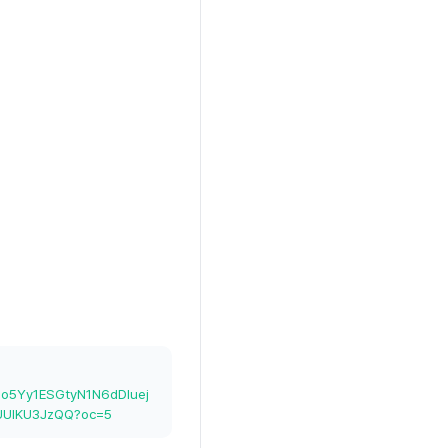
no5Yy1ESGtyN1N6dDluej
UlKU3JzQQ?oc=5