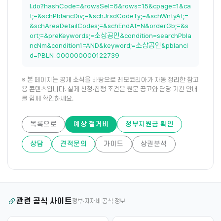
l.do?hashCode=&rowsSel=6&rows=15&cpage=1&ca
t;=&schPblancDiv;=&schJrsdCodeTy;=&schWntyAt;=
&schAreaDetailCodes;=&schEndAt=N&orderGb;=&s
ort;=&preKeywords;=소상공인&condition=searchPbla
ncNm&condition1=AND&keyword;=소상공인&pblancI
d=PBLN_000000000122739
※ 본 페이지는 공개 소식을 바탕으로 레모코리아가 자동 정리한 참고
용 콘텐츠입니다. 실제 신청·집행 조건은 원문 공고와 담당 기관 안내
를 함께 확인하세요.
목록으로
예상 철거비
정부지원금 확인
상담
견적문의
가이드
상권분석
관련 공식 사이트
정부·지자체 공식 정보