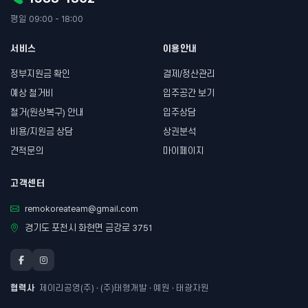
평일 09:00 - 18:00
서비스
이용안내
정부지원금 확인
결제/정산관리
예상 철거비
입주공간 보기
철거(원상복구) 안내
입주상담
비용/지원금 상담
상권분석
견적문의
마이페이지
고객센터
remokoreateam@gmail.com
경기도 포천시 화현면 금강로 3751
협력사
제이리공영(주) · (주)태형개발 · 예원 · 태광자원