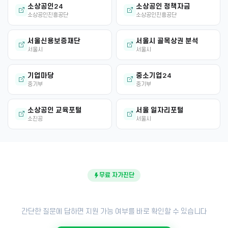
소상공인24
소상공인 정책자금
소상공인진흥공단
소상공인진흥공단
서울신용보증재단
서울시 골목상권 분석
서울시
서울시
기업마당
중소기업24
중기부
중기부
소상공인 교육포털
서울 일자리포털
소진공
서울시
무료 자가진단
내 점포도 지원금 대상일까?
간단한 질문에 답하면 지원 가능 여부를 바로 확인할 수 있습니다